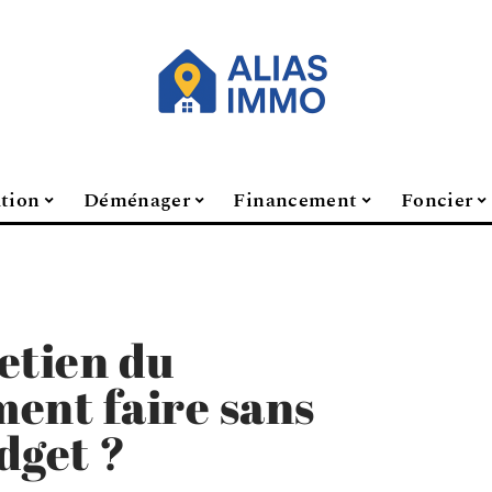
ation
Déménager
Financement
Foncier
etien du
ent faire sans
dget ?