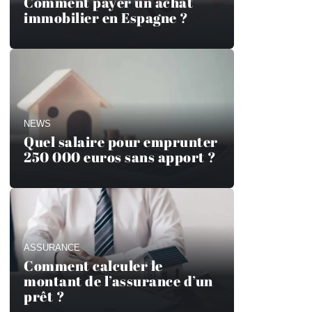
Comment payer un achat
immobilier en Espagne ?
NEWS
Quel salaire pour emprunter
250 000 euros sans apport ?
ASSURANCE
Comment calculer le
montant de l’assurance d’un
prêt ?