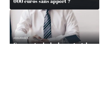
000 euros sans apport ?
ASSURANCE
Comment calculer le montant de
l’assurance d’un prêt ?
Contact
Mentions Légales
Sitemap
© 2025 | aliasimmo.fr