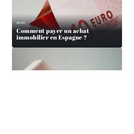
NEWS
Comment payer un achat
immobilier en Espagne ?
NEWS
Quel salaire pour emprunter 250
000 euros sans apport ?