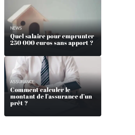
NEWS
Quel salaire pour emprunter
250 000 euros sans apport ?
ASSURANCE
Comment calculer le
montant de l’assurance d’un
prêt ?