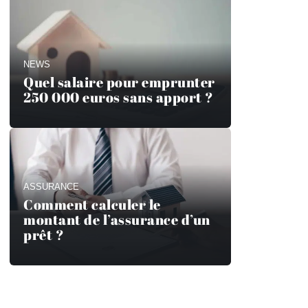
NEWS
Quel salaire pour emprunter
250 000 euros sans apport ?
ASSURANCE
Comment calculer le
montant de l’assurance d’un
prêt ?