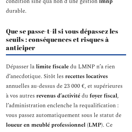
condition sine qua non d’une gestion
lmnp
durable.
Que se passe-t-il si vous dépassez les
seuils : conséquences et risques à
anticiper
Dépasser la
limite fiscale
du LMNP n’a rien
d’anecdotique. Sitôt les
recettes locatives
annuelles au-dessus de 23 000 €, et supérieures
à vos autres
revenus d’activité
du
foyer fiscal
,
l’administration enclenche la requalification :
vous passez automatiquement sous le statut de
loueur en meublé professionnel
(
LMP
). Ce