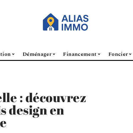
ation
Déménager
Financement
Foncier
lle : découvrez
is design en
ue