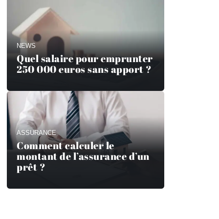
NEWS
Quel salaire pour emprunter
250 000 euros sans apport ?
ASSURANCE
Comment calculer le
montant de l’assurance d’un
prêt ?