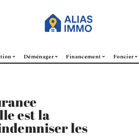
ation
Déménager
Financement
Foncier
urance
le est la
indemniser les