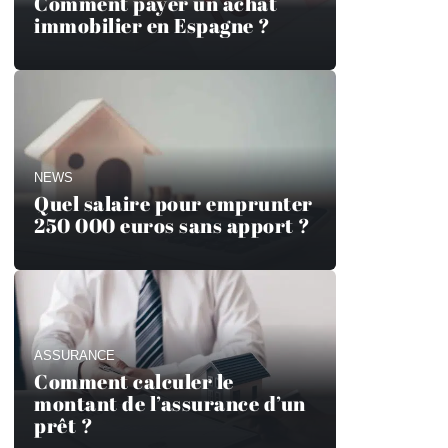
Comment payer un achat
immobilier en Espagne ?
NEWS
Quel salaire pour emprunter
250 000 euros sans apport ?
ASSURANCE
Comment calculer le
montant de l’assurance d’un
prêt ?