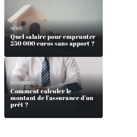
NEWS
Quel salaire pour emprunter
250 000 euros sans apport ?
ASSURANCE
Comment calculer le
montant de l’assurance d’un
prêt ?