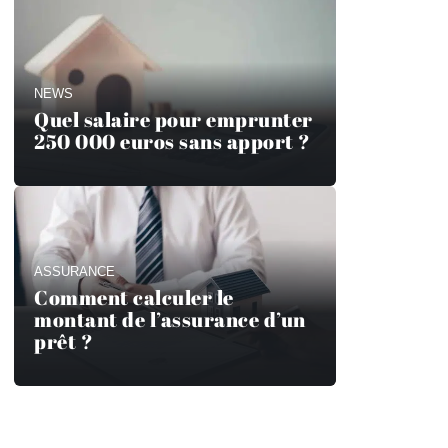
NEWS
Quel salaire pour emprunter
250 000 euros sans apport ?
ASSURANCE
Comment calculer le
montant de l’assurance d’un
prêt ?