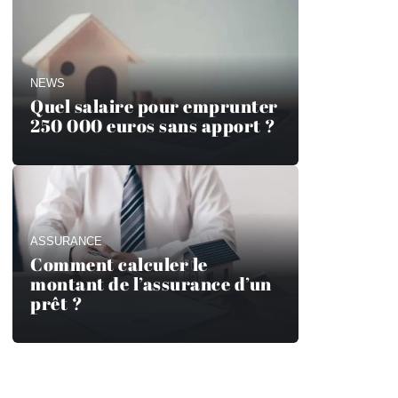
NEWS
Quel salaire pour emprunter
250 000 euros sans apport ?
ASSURANCE
Comment calculer le
montant de l’assurance d’un
prêt ?