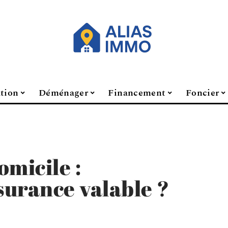
ation
Déménager
Financement
Foncier
omicile :
surance valable ?